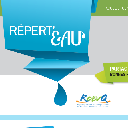
ACCUEIL
|
CO