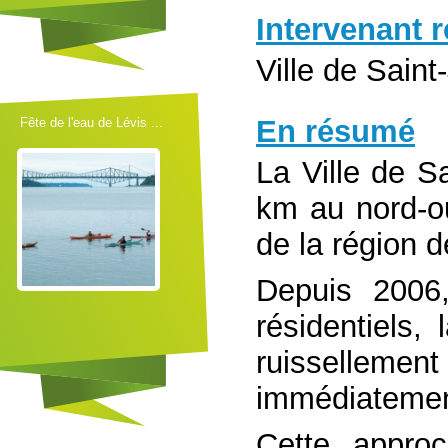
Intervenant 
Ville de Sain
En résumé
Fête de l'eau de Lévis ...
La Ville de S
km au nord-ou
de la région d
Depuis 2006
résidentiels,
ruissellemen
immédiatement
Cette appro