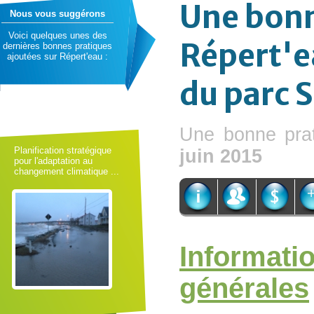
Une bonn
Nous vous suggérons
Voici quelques unes des
Répert'ea
dernières bonnes pratiques
ajoutées sur Répert'eau :
du parc 
Une bonne pra
Planification stratégique
juin 2015
pour l'adaptation au
changement climatique ...
Informati
générales