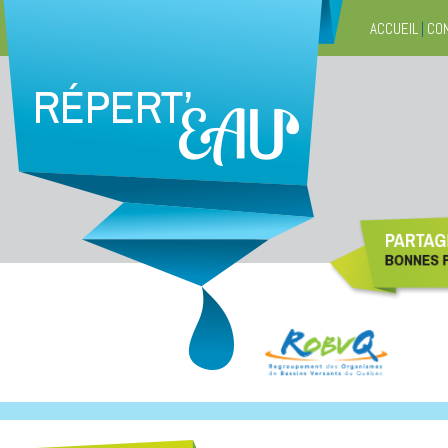
ACCUEIL
|
CO