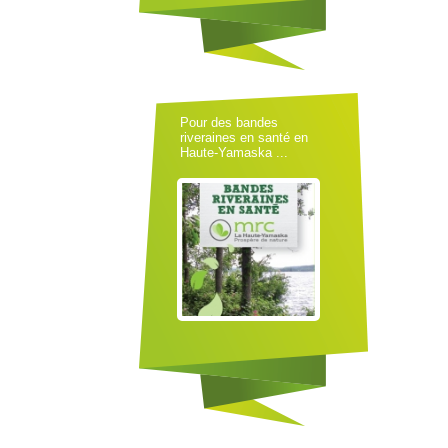
Pour des bandes
riveraines en santé en
Haute-Yamaska ...