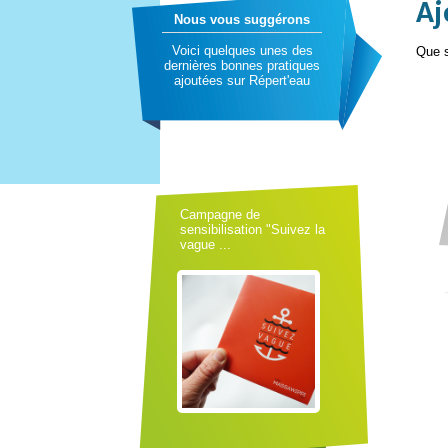
Aj
Nous vous suggérons
Voici quelques unes des
Que s
dernières bonnes pratiques
ajoutées sur Répert'eau
Campagne de
sensibilisation "Suivez la
vague ...