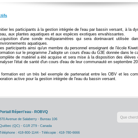
tifs
nitier les participants à la gestion intégrée de l'eau par bassin versant, à la
'eau, aux plantes aquatiques et aux espèces exotiques envahissantes.
cquisition d'une sonde multiparamètres qui sera dorénavant utilisée dan
nvironnements aquatiques.
es participants ainsi qu'un membre du personnel enseignant de l'école Kiwe
ormation sur le programme J'adopte un cours d'eau du G3E donnée dans le cad
omplète de matériel a été acquise et sera mise à la disposition des élèves de
nalyser l'état de santé d'un cours d'eau de leur communauté en septembre 20
 formation est un très bel exemple de partenariat entre les OBV et les co
boration active pour la gestion intégrée de l'eau du bassin versant.
Portail Répert'eau - ROBVQ
870 Avenue de Salaberry - Bureau 106
Québec (QC) - G1R 2T9 - Canada
Téléphone : 418-800-1144 - Télécopie : 418-780-6666