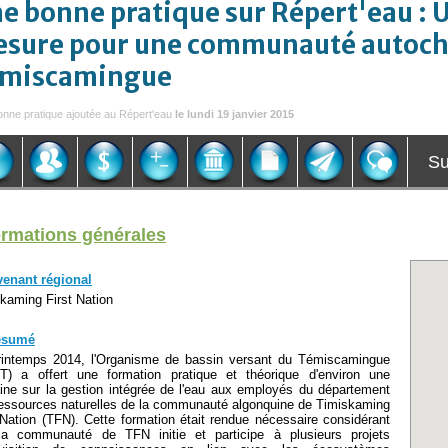
e bonne pratique sur Répert'eau : 
sure pour une communauté autoch
miscamingue
nne pratique ajoutée au Répert'eau
le lundi 19 janvier 2015
Su
ormations générales
venant régional
kaming First Nation
ésumé
rintemps 2014, l'Organisme de bassin versant du Témiscamingue
T) a offert une formation pratique et théorique d'environ une
ne sur la gestion intégrée de l'eau aux employés du département
essources naturelles de la communauté algonquine de Timiskaming
 Nation (TFN). Cette formation était rendue nécessaire considérant
la communauté de TFN initie et participe à plusieurs projets