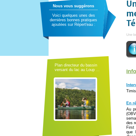
Un
Nous vous suggérons
me
Voici quelques unes des
dernières bonnes pratiques
Té
ajoutées sur Répert'eau :
Une bo
Plan directeur du bassin
versant du lac au Loup ...
Inf
Inter
Timis
En r
Au p
(OBV
semai
des r
First
que 