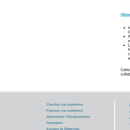
Objec
I
l
A
e
L
f
c
a
Cette
colla
Cherchez une expérience
Proposez une expérience
|
Abonnement
Désabonnement
Partenaires
A propos de Répert'eau