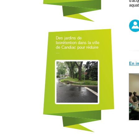
d'ac
aquat
Des jardins de
biorétention dans la ville
de Candiac pour réduire
...
En i