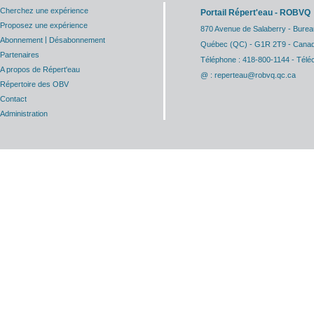
Cherchez une expérience
Portail Répert'eau - ROBVQ
Proposez une expérience
870 Avenue de Salaberry - Burea
|
Abonnement
Désabonnement
Québec (QC) - G1R 2T9 - Cana
Partenaires
Téléphone : 418-800-1144 - Télé
A propos de Répert'eau
@ : reperteau@robvq.qc.ca
Répertoire des OBV
Contact
Administration