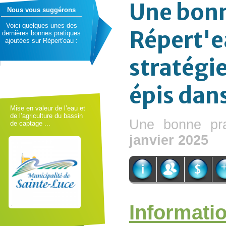
Une bonn
Nous vous suggérons
Voici quelques unes des
Répert'e
dernières bonnes pratiques
ajoutées sur Répert'eau :
stratégie
épis dans
Mise en valeur de l’eau et
de l’agriculture du bassin
Une bonne pra
de captage ...
janvier 2025
Informati