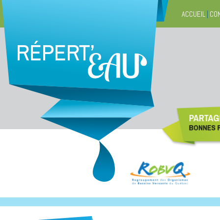
ACCUEIL
|
CO