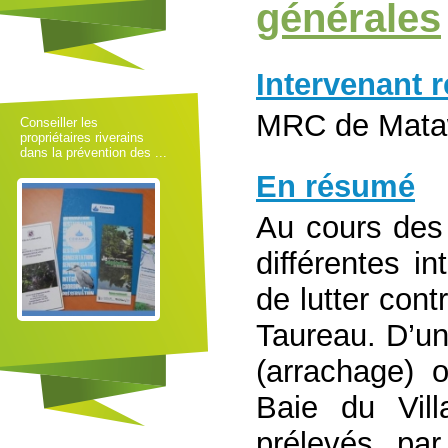
générales
Intervenant 
MRC de Mata
Conseiller les
propriétaires riverains
dans la prévention des ...
En résumé
Au cours des
différentes i
de lutter cont
Taureau. D’un
(arrachage) 
Baie du Vill
prélevés pa