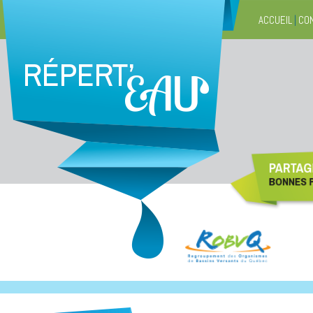
ACCUEIL
|
CO