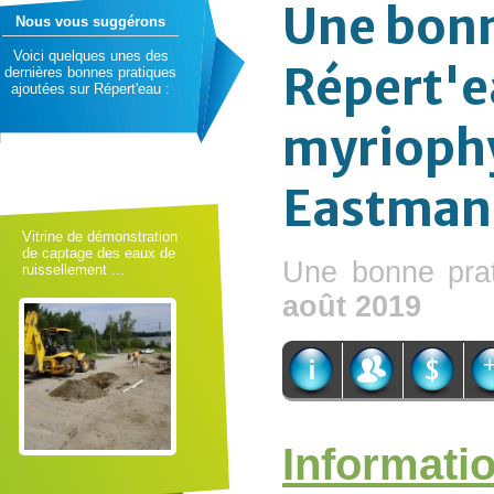
Une bonn
Nous vous suggérons
Voici quelques unes des
Répert'ea
dernières bonnes pratiques
ajoutées sur Répert'eau :
myriophyl
Eastman
Vitrine de démonstration
de captage des eaux de
Une bonne pra
ruissellement ...
août 2019
Informati