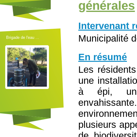
générales
Intervenant 
Municipalité 
Brigade de l'eau ...
En résumé
Les résidents
une installati
à épi, une
envahiss
environneme
plusieurs appe
de biodiversi