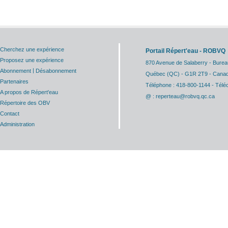
Cherchez une expérience
Portail Répert'eau - ROBVQ
Proposez une expérience
870 Avenue de Salaberry - Burea
|
Abonnement
Désabonnement
Québec (QC) - G1R 2T9 - Cana
Partenaires
Téléphone : 418-800-1144 - Télé
A propos de Répert'eau
@ : reperteau@robvq.qc.ca
Répertoire des OBV
Contact
Administration